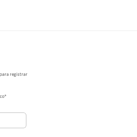
para registrar
co*