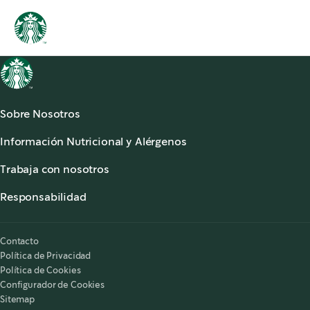
Sobre Nosotros
Acerca de Starbucks®
Información Nutricional y Alérgenos
Sala de Prensa
Información Nutricional
Atención al Cliente
Trabaja con nosotros
Alérgenos
,
opens in a new tab
Preguntas Frecuentes
Starbucks® Partners
,
opens in a new tab
Accesibilidad
Responsabilidad
,
opens in a new tab
Nuestra Responsabilidad
Starbucks on the Record
Contacto
Política de Privacidad
Política de Cookies
Configurador de Cookies
Sitemap