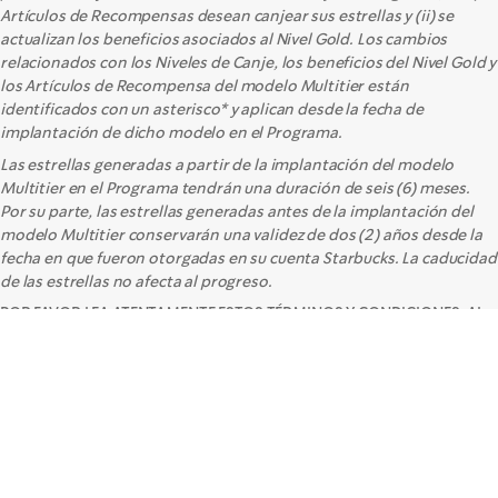
Artículos de Recompensas desean canjear sus estrellas y (ii) se
actualizan los beneficios asociados al Nivel Gold. Los cambios
relacionados con los Niveles de Canje, los beneficios del Nivel Gold y
los Artículos de Recompensa del modelo Multitier están
identificados con un asterisco* y aplican desde la fecha de
implantación de dicho modelo en el Programa.
Las estrellas generadas a partir de la implantación del modelo
Multitier en el Programa tendrán una duración de seis (6) meses.
Por su parte, las estrellas generadas antes de la implantación del
modelo Multitier conservarán una validez de dos (2) años desde la
fecha en que fueron otorgadas en su cuenta Starbucks. La caducidad
de las estrellas no afecta al progreso.
POR FAVOR LEA ATENTAMENTE ESTOS TÉRMINOS Y CONDICIONES. AL
INSCRIBIRSE O UTILIZAR EL PROGRAMA, USTED ACEPTA QUEDAR
VINCULADO POR LOS TÉRMINOS Y CONDICIONES AQUÍ DESCRITOS Y
POR TODOS LOS TÉRMINOS Y CONDICIONES INCORPORADOS POR
REFERENCIA. SI NO ACEPTA ESTOS TÉRMINOS Y CONDICIONES EN SU
TOTALIDAD, LE RECOMENDAMOS QUE NO PARTICIPE EN ESTE
PROGRAMA.
Estos Términos y Condiciones se aplican a su registro y