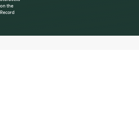
on the
Record
Starbucks y la verdad
La verdad importa. Para combatir la desinformación, damos a
conocer los hechos en los que cree Starbucks y que dan sentido a la
organización.
En Starbucks, la verdad y la transparencia son esenciales para
cumplir nuestra misión, mantener nuestras promesas y poner en
práctica nuestros valores. Por eso, cuando la desinformación acerca
de nuestra sociedad se propaga como un reguero de pólvora en el
contexto de un mundo cada vez más polarizado, creemos que es
fundamental combatirla aportando hechos y reiterando nuestra
postura sobre cuestiones básicas.