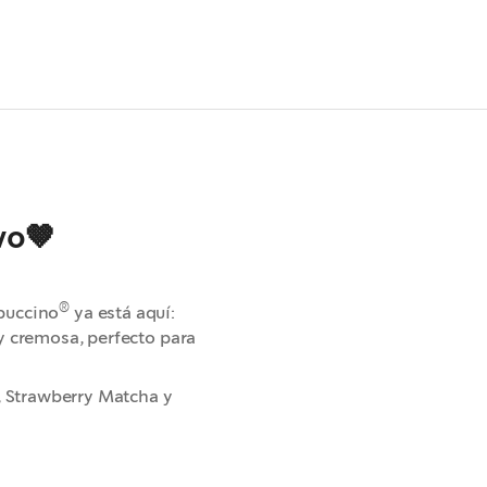
vo🤎
®
ppuccino
ya está aquí:
 cremosa, perfecto para
, Strawberry Matcha y