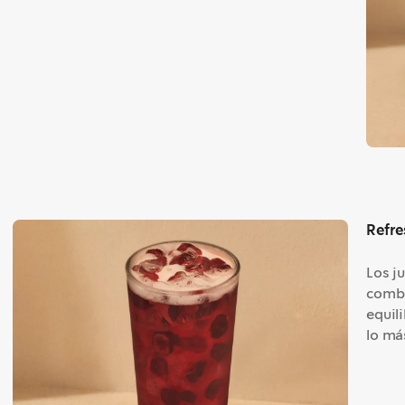
Refre
Los j
combi
equil
lo má