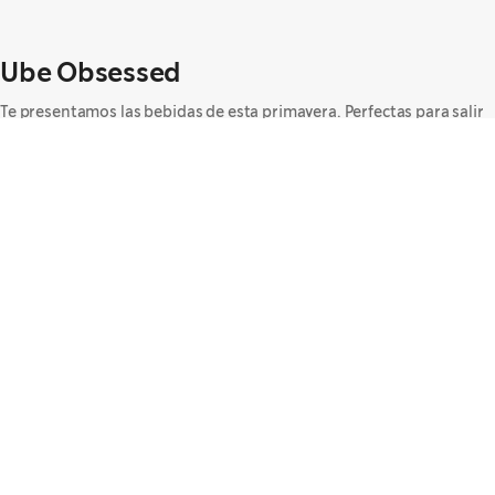
Ube Obsessed
Te presentamos las bebidas de esta primavera. Perfectas para salir
de la rutina y tener nuevas razones para reunirse 🌸