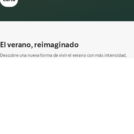
El verano, reimaginado
Descubre una nueva forma de vivir el verano con más intensidad,
nuestras novedades te refrescarán estos días más largos y
soleados. Vuelve el Frappuccino® con Cloud, reimaginado, más
vibrante y suave que nunca, junto a nuestro Refresha, pensado para
ofrecer un momento ligero, afrutado y lleno de frescura.​
Este verano, cada bebida es una invitación a desconectar, disfrutar y
dejarte llevar por la mejor experiencia Starbucks. ​