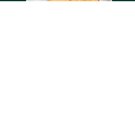
Bizcocho de Limón
Esponjoso bizcocho de limón recubierto de azúcar glaseado.