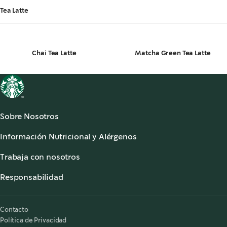
Tea Latte
Chai Tea Latte
Matcha Green Tea Latte
Sobre Nosotros
Acerca de Starbucks®
Información Nutricional y Alérgenos
Sala de Prensa
Información Nutricional
Atención al Cliente
Trabaja con nosotros
Alérgenos
,
opens in a new tab
Preguntas Frecuentes
Starbucks® Partners
,
opens in a new tab
Accesibilidad
Responsabilidad
,
opens in a new tab
Nuestra Responsabilidad
Starbucks on the Record
Contacto
Política de Privacidad