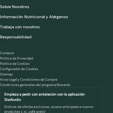
Sobre Nosotros
Acerca de Starbucks®
Información Nutricional y Alérgenos
Sala de Prensa
Información Nutricional
Atención al Cliente
Trabaja con nosotros
Alérgenos
,
opens in a new tab
Preguntas Frecuentes
Starbucks® Partners
,
opens in a new tab
Accesibilidad
Responsabilidad
,
opens in a new tab
Nuestra Responsabilidad
Starbucks on the Record
Contacto
Política de Privacidad
Política de Cookies
Configurador de Cookies
Sitemap
Aviso Legal y Condiciones de Compra
Condiciones generales del programa Rewards
Empieza a pedir con antelación con la aplicación
Starbucks
Disfrute de ofertas exclusivas, acceso anticipado a nuevos
productos y, sí, ¡café gratis!