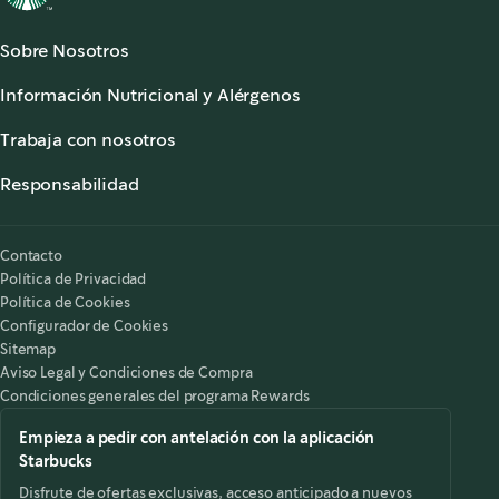
Sobre Nosotros
Acerca de Starbucks®
Información Nutricional y Alérgenos
Sala de Prensa
Información Nutricional
Atención al Cliente
Trabaja con nosotros
Alérgenos
,
opens in a new tab
Preguntas Frecuentes
Starbucks® Partners
,
opens in a new tab
Accesibilidad
Responsabilidad
,
opens in a new tab
Nuestra Responsabilidad
Starbucks on the Record
Contacto
Política de Privacidad
Política de Cookies
Configurador de Cookies
Sitemap
Aviso Legal y Condiciones de Compra
Condiciones generales del programa Rewards
Empieza a pedir con antelación con la aplicación
Starbucks
Disfrute de ofertas exclusivas, acceso anticipado a nuevos