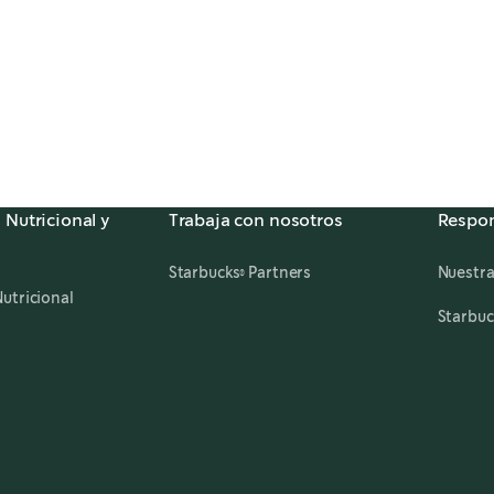
 Nutricional y
Trabaja con nosotros
Respon
,
opens in a new tab
Starbucks® Partners
Nuestra
utricional
Starbuc
ens in a new tab