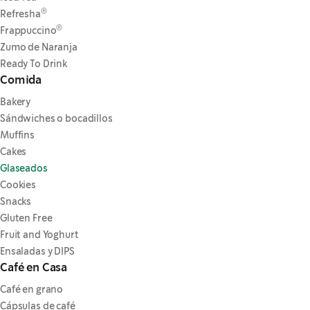
®
Refresha
®
Frappuccino
Zumo de Naranja
Ready To Drink
Comida
Bakery
Sándwiches o bocadillos
Muffins
Cakes
Glaseados
Cookies
Snacks
Gluten Free
Fruit and Yoghurt
Ensaladas y DIPS
Café en Casa
Café en grano
Cápsulas de café