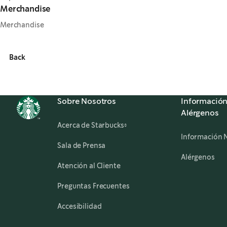
Merchandise
Merchandise
Back
Sobre Nosotros
Información
Alérgenos
Acerca de Starbucks®
Información N
Sala de Prensa
,
op
Alérgenos
Atención al Cliente
Preguntas Frecuentes
,
opens in a new tab
Accesibilidad