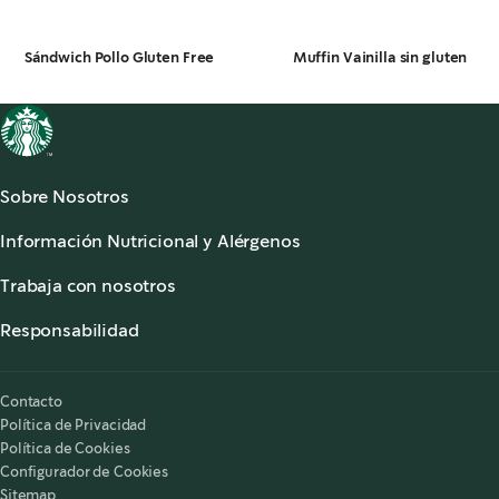
Sándwich Pollo Gluten Free
Muffin Vainilla sin gluten
Sobre Nosotros
Acerca de Starbucks®
Información Nutricional y Alérgenos
Sala de Prensa
Información Nutricional
Atención al Cliente
Trabaja con nosotros
Alérgenos
,
opens in a new tab
Preguntas Frecuentes
Starbucks® Partners
,
opens in a new tab
Accesibilidad
Responsabilidad
,
opens in a new tab
Nuestra Responsabilidad
Starbucks on the Record
Contacto
Política de Privacidad
Política de Cookies
Configurador de Cookies
Sitemap