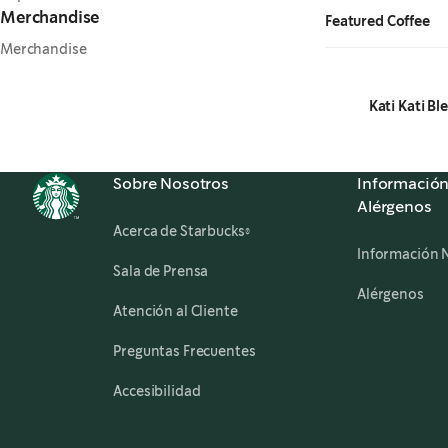
Merchandise
Featured Coffee
Merchandise
Kati Kati B
Sobre Nosotros
Información
Alérgenos
Acerca de Starbucks®
Información N
Sala de Prensa
,
op
Alérgenos
Atención al Cliente
Preguntas Frecuentes
,
opens in a new tab
Accesibilidad