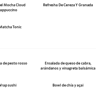
el Mocha Cloud
Refresha De Cereza Y Granada
rappuccino
 Matcha Tonic
a de pesto rosso
Ensalada de queso de cabra,
arándanos y vinagreta balsámica
rap sushi
Bowl de chía y açai