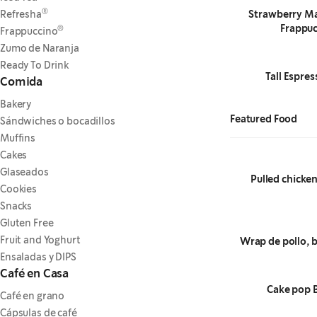
®
Refresha
Strawberry M
Frappuc
®
Frappuccino
Zumo de Naranja
Ready To Drink
Tall Espres
Comida
Bakery
Featured Food
Sándwiches o bocadillos
Muffins
Cakes
Glaseados
Pulled chicke
Cookies
Snacks
Gluten Free
Fruit and Yoghurt
Wrap de pollo, 
Ensaladas y DIPS
Café en Casa
Cake pop B
Café en grano
Cápsulas de café