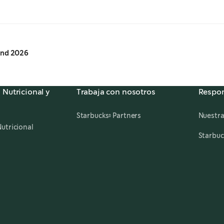
lend 2026
 Nutricional y
Trabaja con nosotros
Respon
,
opens in a new tab
Starbucks® Partners
Nuestra
utricional
Starbuc
ens in a new tab