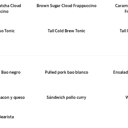
atcha Cloud
Brown Sugar Cloud Frappuccino
Caram
cino
F
so Tonic
Tall Cold Brew Tonic
Tall
n Bao negro
Pulled pork bao blanco
Ensalad
bacon y queso
Sándwich pollo curry
W
earista