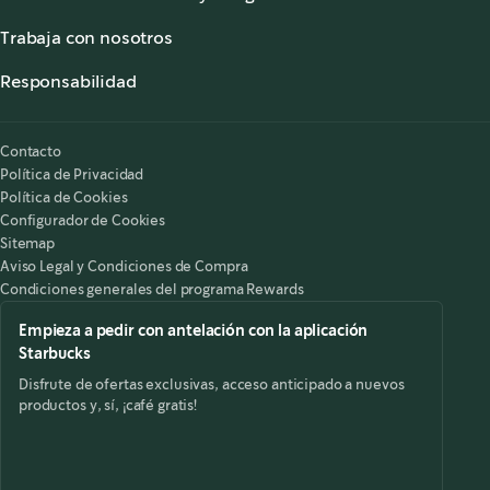
Sala de Prensa
Información Nutricional
Atención al Cliente
Trabaja con nosotros
Alérgenos
,
opens in a new tab
Preguntas Frecuentes
Starbucks® Partners
,
opens in a new tab
Accesibilidad
Responsabilidad
,
opens in a new tab
Nuestra Responsabilidad
Starbucks on the Record
Contacto
Política de Privacidad
Política de Cookies
Configurador de Cookies
Sitemap
Aviso Legal y Condiciones de Compra
Condiciones generales del programa Rewards
Empieza a pedir con antelación con la aplicación
Starbucks
Disfrute de ofertas exclusivas, acceso anticipado a nuevos
productos y, sí, ¡café gratis!